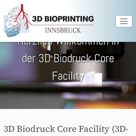
Skip to main content
Herzlich Willkommen in
der 3D Biodruck Core
Facility
3D Biodruck Core Facility (3D-