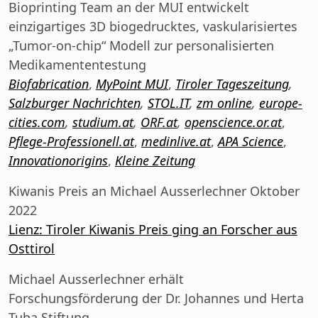
Bioprinting Team an der MUI entwickelt
einzigartiges 3D biogedrucktes, vaskularisiertes
„Tumor-on-chip“ Modell zur personalisierten
Medikamententestung
Biofabrication
,
MyPoint MUI
,
Tiroler Tageszeitung
,
Salzburger Nachrichten
,
STOL.IT
,
zm online
,
europe-
cities.com
,
studium.at
,
ORF.at
,
openscience.or.at
,
Pflege-Professionell.at
,
medinlive.at
,
APA Sc
i
ence
,
Innovationorigins
,
Kleine Zeitung
Kiwanis Preis an Michael Ausserlechner Oktober
2022
Lienz: Tiroler Kiwanis Preis ging an Forscher aus
Osttirol
Michael Ausserlechner erhält
Forschungsförderung der Dr. Johannes und Herta
Tuba Stiftung